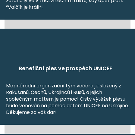
zatančily ve v tříčtvrtečním taktu, kdy opět platí:
“Valčík je král!”!
Benefiční ples ve prospěch UNICEF
Mezinárodní organizační tým večera je složený z
Rakušanů, Čechů, Ukrajinců i Rusů, a jejich
společným mottem je pomoc! Čistý výtěžek plesu
bude věnován na pomoc dětem UNICEF na Ukrajině.
Děkujeme za váš dar!